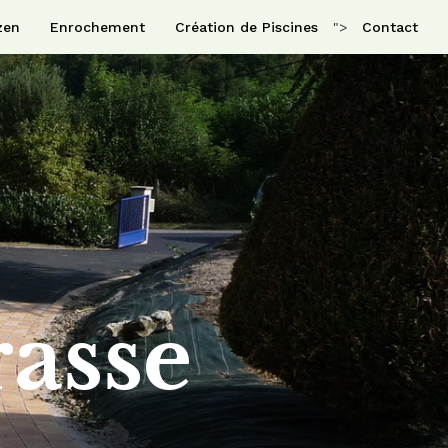
zen
Enrochement
Création de Piscines
">
Contact
rasse