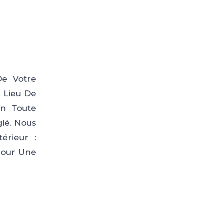
De Votre
. Lieu De
En Toute
gié. Nous
érieur :
Pour Une