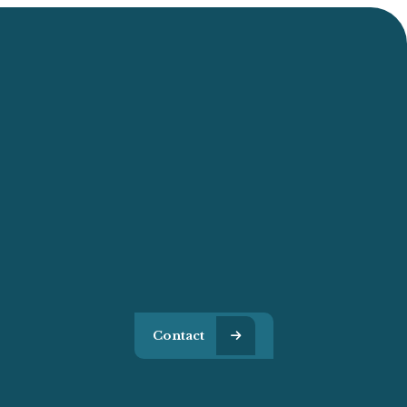
Du Lundi Au Vendredi :
De 8h À 12h Et De 14h À 18h
46 IMP DES ESCADRILLES
88430 CORCIEUX
Téléphone
03 29 50 75 80
06 84 18 65 71
Contact